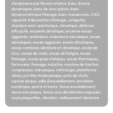
d'endurance par flexion rotative
,
banc d'essai
dynamiques
,
banc de choc piéton
,
banc
dynamométrique freinage
,
banc manœuvres
,
CAO
,
capacité d’absorption d'énergie
,
catapulte
,
chambre semi-anéchoïque
,
climatique
,
défense
,
efficacité
,
enceinte climatique
,
enceinte essais
aggravés
,
endurance
,
endurance mécanique
,
essais
aérauliques
,
essais aggravés
,
essais climatiques
,
essais combinés vibratoire et climatique
,
essais de
choc
,
essais de crash
,
essais de fatigue
,
essais
freinage
,
essais quasi statiques
,
essais thermiques
,
ferroviaire
,
freinage
,
industrie
,
machine de traction
compression
,
mécanique
,
métrologie
,
plateforme
vérins
,
pot électrodynamique
,
puits de chute
,
rupture disque
,
salle d'ensoleillement
,
simulation
numérique
,
sports et loisirs
,
tenue ensoleillement
,
tenue mécanique
,
tenue sous décélération imposée
,
usure plaquettes
,
vibration
,
vieillissement vibratoire