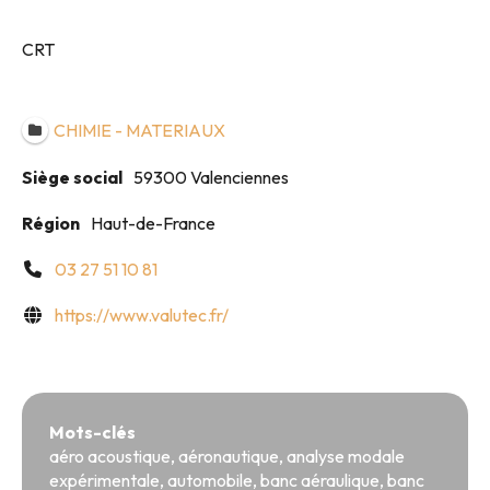
CRT
CHIMIE - MATERIAUX
Siège social
59300 Valenciennes
Région
Haut-de-France
03 27 51 10 81
https://www.valutec.fr/
Mots-clés
aéro acoustique
,
aéronautique
,
analyse modale
expérimentale
,
automobile
,
banc aéraulique
,
banc