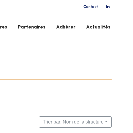
Contact
La
page
LinkedIn
res
Partenaires
Adhérer
Actualités
s'ouvre
dans
une
nouvelle
fenêtre
Trier par: Nom de la structure