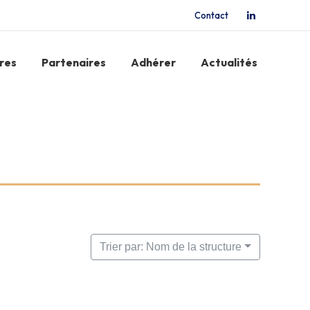
Contact
La
page
LinkedIn
res
Partenaires
Adhérer
Actualités
s'ouvre
dans
une
nouvelle
fenêtre
Trier par: Nom de la structure