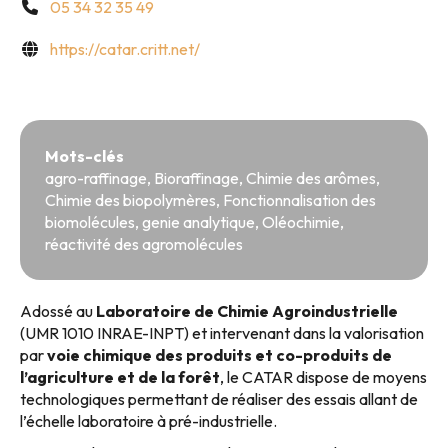
05 34 32 35 49
https://catar.critt.net/
Mots-clés
agro-raffinage
,
Bioraffinage
,
Chimie des arômes
,
Chimie des biopolymères
,
Fonctionnalisation des
biomolécules
,
genie analytique
,
Oléochimie
,
réactivité des agromolécules
Adossé au
Laboratoire de Chimie Agroindustrielle
(UMR 1010 INRAE-INPT) et intervenant dans la valorisation
par
voie chimique des produits et co-produits de
l’agriculture et de la forêt
, le CATAR dispose de moyens
technologiques permettant de réaliser des essais allant de
l’échelle laboratoire à pré-industrielle.