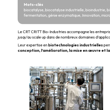
Mots-clés
biocatalyse
,
biocatalyse industrielle
,
bioindustrie
,
b
fermentation
,
génie enzymatique
,
Innovation
,
micr
Le CRT CRITT Bio-Industries accompagne les entreprise
jusqu’au scale up dans de nombreux domaines d’applica
Leur expertise en
biotechnologies industrielles
perm
conception, l’amélioration, la mise en œuvre et l