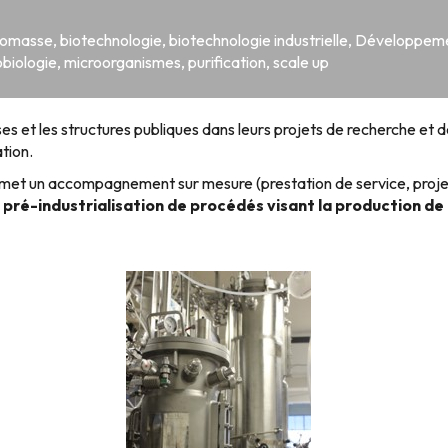
iomasse
,
biotechnologie
,
biotechnologie industrielle
,
Développeme
obiologie
,
microorganismes
,
purification
,
scale up
s et les structures publiques dans leurs projets de recherche et
tion.
et un accompagnement sur mesure (prestation de service, projet 
a pré-industrialisation de procédés visant la production d