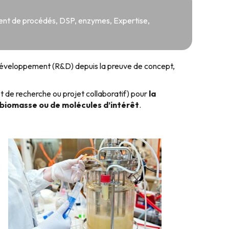
nt de procédés
,
DSP
,
enzymes
,
Expertise
,
 développement (R&D) depuis la preuve de concept,
de recherche ou projet collaboratif) pour
la
e biomasse ou de molécules d’intérêt
.