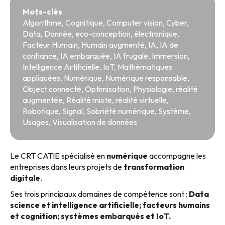
Mots-clés
Algorithme
,
Cognitique
,
Computer vision
,
Cyber
,
Data
,
Donnée
,
eco-conception
,
électronique
,
Facteur Humain
,
Humain augmenté
,
IA
,
IA de
confiance
,
IA embarquée
,
IA frugale
,
Immersion
,
Intelligence Artificielle
,
IoT
,
Mathématiques
appliquées
,
Numérique
,
Numérique responsable
,
Object connecté
,
Optimisation
,
Physiologie
,
réalité
augmentée
,
Réalité mixte
,
réalité virtuelle
,
Robotique
,
Signal
,
Sobriété numérique
,
Système
,
Usages
,
Visualisation de données
Le CRT CATIE spécialisé en
numérique
accompagne les
entreprises dans leurs projets de
transformation
digitale
.
Ses trois principaux domaines de compétence sont :
Data
science et intelligence artificielle; facteurs humains
et cognition; systèmes embarqués et IoT.