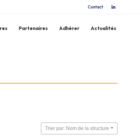
Contact
La
page
LinkedIn
res
Partenaires
Adhérer
Actualités
s'ouvre
dans
une
nouvelle
fenêtre
Trier par: Nom de la structure