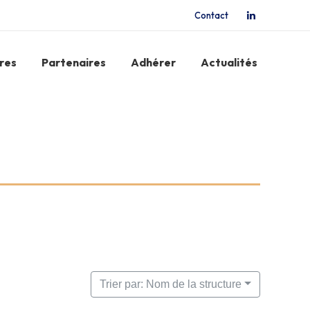
Contact
La
page
LinkedIn
res
Partenaires
Adhérer
Actualités
s'ouvre
dans
une
nouvelle
fenêtre
Trier par: Nom de la structure