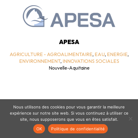
APESA
AGRICULTURE - AGROALIMENTAIRE
,
EAU
,
ENERGIE
,
ENVIRONNEMENT
,
INNOVATIONS SOCIALES
Nouvelle-Aquitaine
Nous utilisons des cookies pour vous garantir la meilleure
expérience sur notre site web. Si vous continuez à utiliser ce
site, nous supposerons que vous en êtes satisfait.
Mentions légales
-
politique de confidentialité
- © coclico 2026
OK
Politique de confidentialité