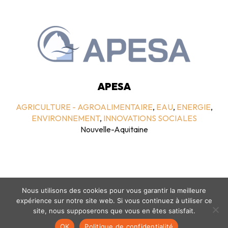
APESA
AGRICULTURE - AGROALIMENTAIRE
,
EAU
,
ENERGIE
,
ENVIRONNEMENT
,
INNOVATIONS SOCIALES
Nouvelle-Aquitaine
Nous utilisons des cookies pour vous garantir la meilleure
expérience sur notre site web. Si vous continuez à utiliser ce
site, nous supposerons que vous en êtes satisfait.
Mentions légales
-
politique de confidentialité
- © coclico 2026
OK
Politique de confidentialité