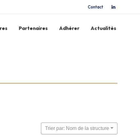
Contact
La
page
LinkedIn
res
Partenaires
Adhérer
Actualités
s'ouvre
dans
une
nouvelle
fenêtre
Trier par: Nom de la structure