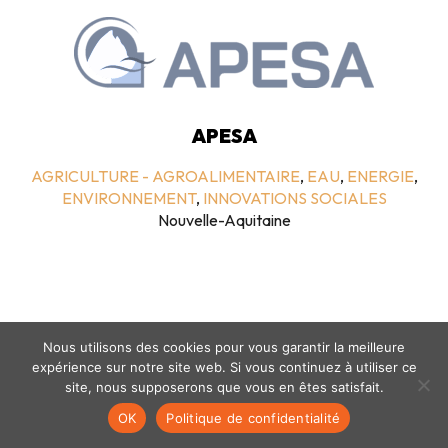
APESA
AGRICULTURE - AGROALIMENTAIRE
,
EAU
,
ENERGIE
,
ENVIRONNEMENT
,
INNOVATIONS SOCIALES
Nouvelle-Aquitaine
Nous utilisons des cookies pour vous garantir la meilleure
expérience sur notre site web. Si vous continuez à utiliser ce
site, nous supposerons que vous en êtes satisfait.
Mentions légales
-
politique de confidentialité
- © coclico 2026
OK
Politique de confidentialité