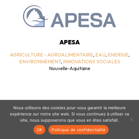
APESA
AGRICULTURE - AGROALIMENTAIRE
,
EAU
,
ENERGIE
,
ENVIRONNEMENT
,
INNOVATIONS SOCIALES
Nouvelle-Aquitaine
Nous utilisons des cookies pour vous garantir la meilleure
expérience sur notre site web. Si vous continuez à utiliser ce
site, nous supposerons que vous en êtes satisfait.
Mentions légales
-
politique de confidentialité
- © coclico 2026
OK
Politique de confidentialité