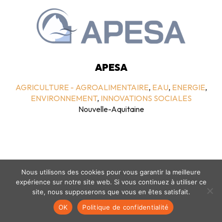
APESA
AGRICULTURE - AGROALIMENTAIRE
,
EAU
,
ENERGIE
,
ENVIRONNEMENT
,
INNOVATIONS SOCIALES
Nouvelle-Aquitaine
Nous utilisons des cookies pour vous garantir la meilleure
expérience sur notre site web. Si vous continuez à utiliser ce
site, nous supposerons que vous en êtes satisfait.
Mentions légales
-
politique de confidentialité
- © coclico 2026
OK
Politique de confidentialité