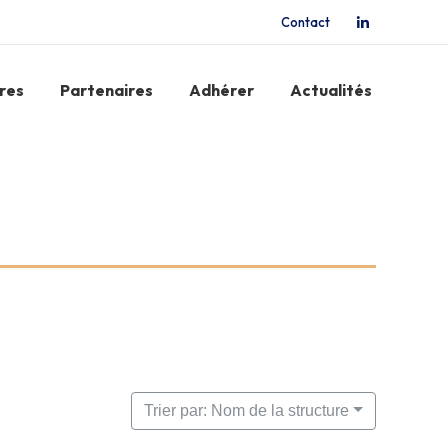
Contact
La
page
LinkedIn
res
Partenaires
Adhérer
Actualités
s'ouvre
dans
une
nouvelle
fenêtre
Trier par: Nom de la structure