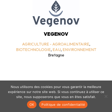
VEGENOV
AGRICULTURE - AGROALIMENTAIRE
,
BIOTECHNOLOGIE
,
EAU
,
ENVIRONNEMENT
Bretagne
Nous utilisons des cookies pour vous garantir la meilleure
expérience sur notre site web. Si vous continuez à utiliser ce
site, nous supposerons que vous en êtes satisfait.
Mentions légales
-
politique de confidentialité
- © coclico 2026
OK
Politique de confidentialité