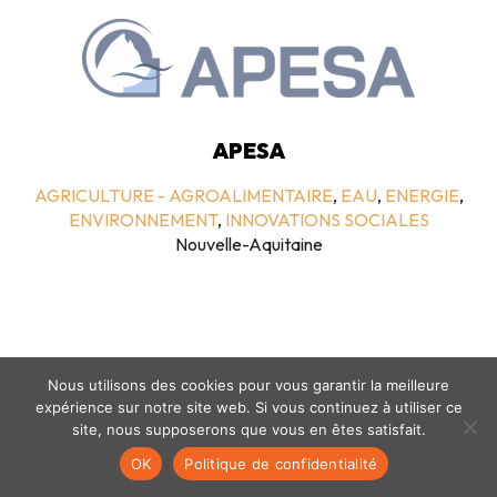
APESA
AGRICULTURE - AGROALIMENTAIRE
,
EAU
,
ENERGIE
,
ENVIRONNEMENT
,
INNOVATIONS SOCIALES
Nouvelle-Aquitaine
Nous utilisons des cookies pour vous garantir la meilleure
expérience sur notre site web. Si vous continuez à utiliser ce
site, nous supposerons que vous en êtes satisfait.
Mentions légales
-
politique de confidentialité
- © coclico 2026
OK
Politique de confidentialité