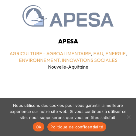
APESA
AGRICULTURE - AGROALIMENTAIRE
,
EAU
,
ENERGIE
,
ENVIRONNEMENT
,
INNOVATIONS SOCIALES
Nouvelle-Aquitaine
Nous utilisons des cookies pour vous garantir la meilleure
expérience sur notre site web. Si vous continuez à utiliser ce
site, nous supposerons que vous en êtes satisfait.
Mentions légales
-
politique de confidentialité
- © coclico 2026
OK
Politique de confidentialité