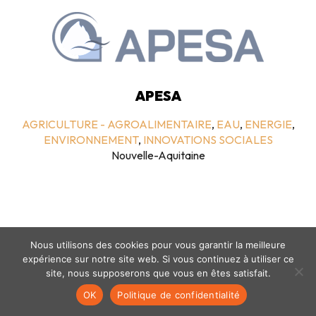
APESA
AGRICULTURE - AGROALIMENTAIRE
,
EAU
,
ENERGIE
,
ENVIRONNEMENT
,
INNOVATIONS SOCIALES
Nouvelle-Aquitaine
Nous utilisons des cookies pour vous garantir la meilleure
expérience sur notre site web. Si vous continuez à utiliser ce
site, nous supposerons que vous en êtes satisfait.
Mentions légales
-
politique de confidentialité
- © coclico 2026
OK
Politique de confidentialité