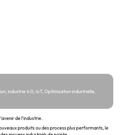
ion
,
industrie 4.0
,
IoT
,
Optimisation industrielle
,
venir de l’industrie.
 nouveaux produits ou des process plus performants, le
des moyens industriels de pointe.