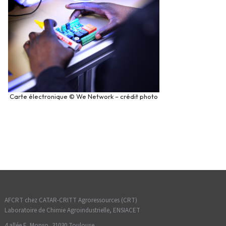
Carte électronique © We Network – crédit photo
AFCRT chez CATAR-CRITT Agroressources (CRT)
Laboratoire de Chimie Agroindustrielle, ENSIACET
4 allée E. Monso, 31030 Toulouse