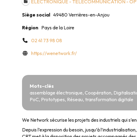
ELECTRONIQUE - TELECOMMUNICATION - OP
Siège social
49480 Verrières-en-Anjou
Région
Pays de la Loire
02 41 73 98 08
https://wenetwork.fr/
Mots-clés
assemblage électronique
,
Coopération
,
Digitalisat
PoC
,
Prototypes
,
Réseau
,
transformation digitale
We Network sécurise les projets des industriels qui s’e
Depuis l’expression du besoin, jusqu’à l’industrialisati
CRT met à la disposition des projets accompagnés des e