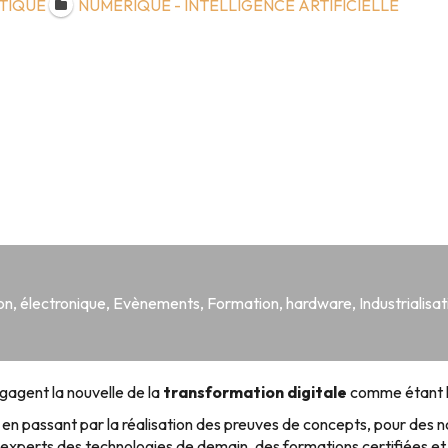
TIQUE
NUMERIQUE - INTELLIGENCE ARTIFICIELLE
ion
,
électronique
,
Evènements
,
Formation
,
hardware
,
Industrialisat
ngagent la nouvelle de la
transformation digitale
comme étant l’a
on, en passant par la réalisation des preuves de concepts, pour des
xperts des technologies de demain, des formations certifiées et 