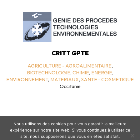
CRITT GPTE
AGRICULTURE - AGROALIMENTAIRE
,
BIOTECHNOLOGIE
,
CHIMIE
,
ENERGIE
,
ENVIRONNEMENT
,
MATERIAUX
,
SANTE - COSMETIQUE
Occitanie
Nous utilisons des cookies pour vous garantir la meilleure
expérience sur notre site web. Si vous continuez à utiliser ce
site, nous supposerons que vous en êtes satisfait.