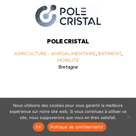
POLE CRISTAL
AGRICULTURE - AGROALIMENTAIRE
,
BATIMENT
,
MOBILITE
Bretagne
Nous utilisons des cookies pour vous garantir la meilleure
expérience sur notre site web. Si vous continuez à utiliser ce
site, nous supposerons que vous en êtes satisfait.
Mentions légales
-
politique de confidentialité
- © coclico 2026
OK
Politique de confidentialité