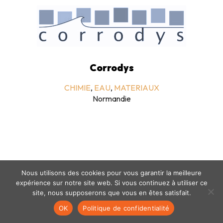
Corrodys
CHIMIE
,
EAU
,
MATERIAUX
Normandie
Nous utilisons des cookies pour vous garantir la meilleure
expérience sur notre site web. Si vous continuez à utiliser ce
Mentions légales
-
politique de confidentialité
- © coclico 2026
site, nous supposerons que vous en êtes satisfait.
OK
Politique de confidentialité