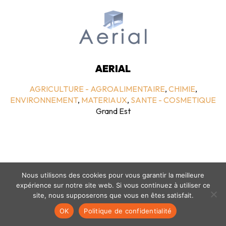
AERIAL
AGRICULTURE - AGROALIMENTAIRE
,
CHIMIE
,
ENVIRONNEMENT
,
MATERIAUX
,
SANTE - COSMETIQUE
Grand Est
Nous utilisons des cookies pour vous garantir la meilleure
expérience sur notre site web. Si vous continuez à utiliser ce
site, nous supposerons que vous en êtes satisfait.
Mentions légales
-
politique de confidentialité
- © coclico 2026
OK
Politique de confidentialité