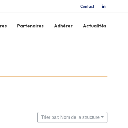
Contact
La
page
LinkedIn
res
Partenaires
Adhérer
Actualités
s'ouvre
dans
une
nouvelle
fenêtre
Trier par: Nom de la structure