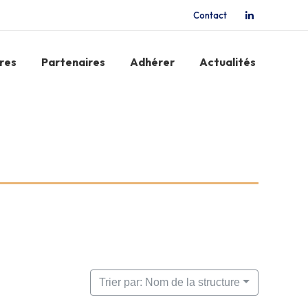
Contact
La
page
LinkedIn
res
Partenaires
Adhérer
Actualités
s'ouvre
dans
une
nouvelle
fenêtre
Trier par: Nom de la structure