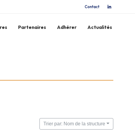
Contact
La
page
LinkedIn
res
Partenaires
Adhérer
Actualités
s'ouvre
dans
une
nouvelle
fenêtre
Trier par: Nom de la structure