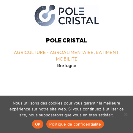
POLE CRISTAL
AGRICULTURE - AGROALIMENTAIRE
,
BATIMENT
,
MOBILITE
Bretagne
Nous utilisons des cookies pour vous garantir la meilleure
expérience sur notre site web. Si vous continuez à utiliser ce
site, nous supposerons que vous en êtes satisfait.
Mentions légales
-
politique de confidentialité
- © coclico 2026
OK
Politique de confidentialité