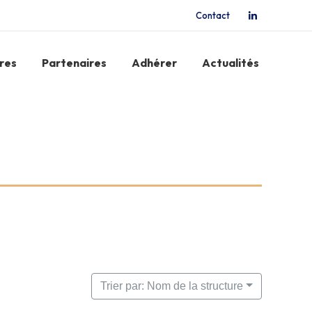
Contact
La
page
LinkedIn
res
Partenaires
Adhérer
Actualités
s'ouvre
dans
une
nouvelle
fenêtre
Trier par: Nom de la structure