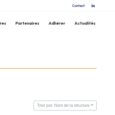
Contact
La
page
LinkedIn
res
Partenaires
Adhérer
Actualités
s'ouvre
dans
une
nouvelle
fenêtre
Trier par: Nom de la structure