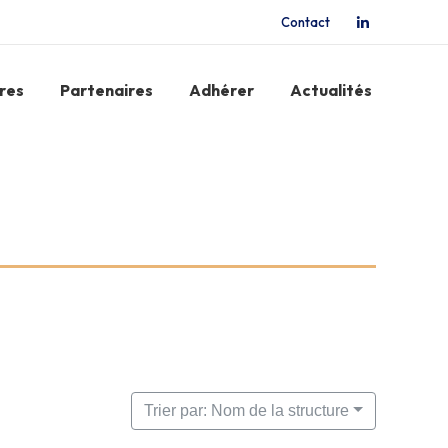
Contact
La
page
LinkedIn
res
Partenaires
Adhérer
Actualités
s'ouvre
dans
une
nouvelle
fenêtre
Trier par: Nom de la structure