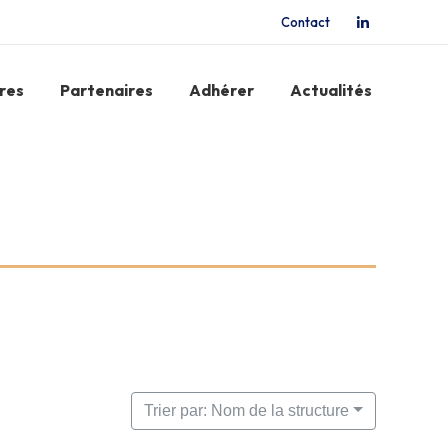
Contact
La
page
LinkedIn
res
Partenaires
Adhérer
Actualités
s'ouvre
dans
une
nouvelle
fenêtre
Trier par: Nom de la structure