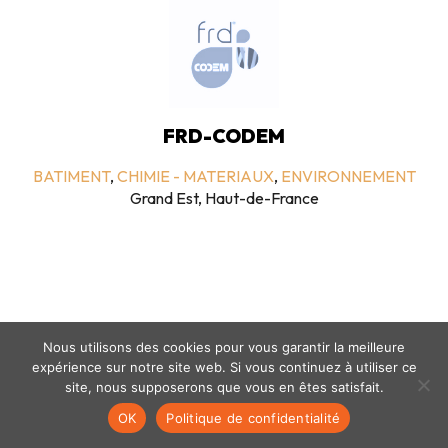
FRD-CODEM
BATIMENT
,
CHIMIE - MATERIAUX
,
ENVIRONNEMENT
Grand Est, Haut-de-France
Nous utilisons des cookies pour vous garantir la meilleure
expérience sur notre site web. Si vous continuez à utiliser ce
Mentions légales
-
politique de confidentialité
- © coclico 2026
site, nous supposerons que vous en êtes satisfait.
OK
Politique de confidentialité