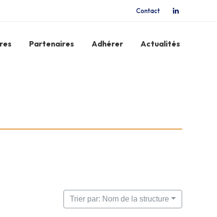
Contact
La
page
LinkedIn
res
Partenaires
Adhérer
Actualités
s'ouvre
dans
une
nouvelle
fenêtre
Trier par: Nom de la structure