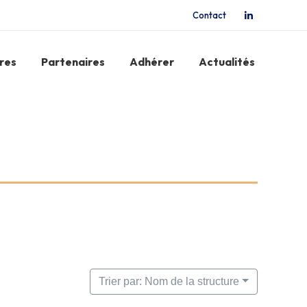
Contact
La
page
LinkedIn
res
Partenaires
Adhérer
Actualités
s'ouvre
dans
une
nouvelle
fenêtre
Trier par: Nom de la structure