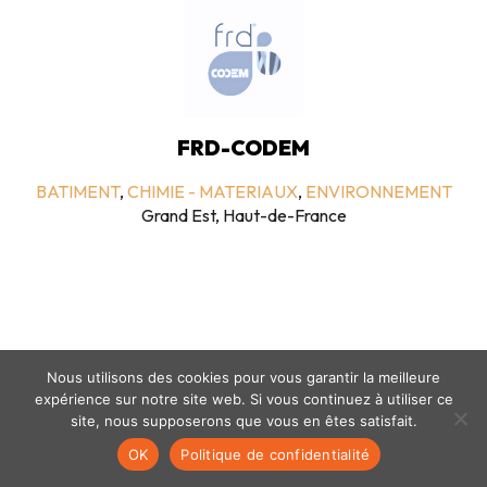
FRD-CODEM
BATIMENT
,
CHIMIE - MATERIAUX
,
ENVIRONNEMENT
Grand Est, Haut-de-France
Nous utilisons des cookies pour vous garantir la meilleure
expérience sur notre site web. Si vous continuez à utiliser ce
Mentions légales
-
politique de confidentialité
- © coclico 2026
site, nous supposerons que vous en êtes satisfait.
OK
Politique de confidentialité