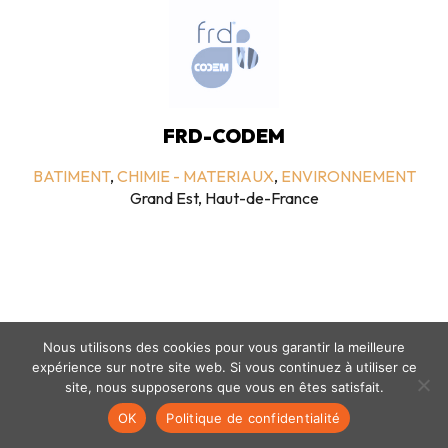
FRD-CODEM
BATIMENT
,
CHIMIE - MATERIAUX
,
ENVIRONNEMENT
Grand Est, Haut-de-France
Nous utilisons des cookies pour vous garantir la meilleure
expérience sur notre site web. Si vous continuez à utiliser ce
Mentions légales
-
politique de confidentialité
- © coclico 2026
site, nous supposerons que vous en êtes satisfait.
OK
Politique de confidentialité