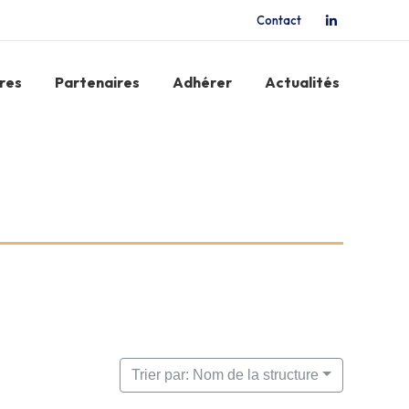
Contact
La
page
LinkedIn
res
Partenaires
Adhérer
Actualités
s'ouvre
dans
une
nouvelle
fenêtre
Trier par: Nom de la structure