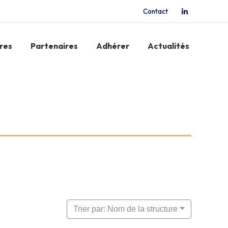
Contact
La
page
LinkedIn
res
Partenaires
Adhérer
Actualités
s'ouvre
dans
une
nouvelle
fenêtre
Trier par: Nom de la structure